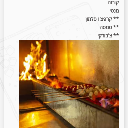
קורזה
מנטי
** קרפצ'ו סלמון
** סמסה
** צ'בורקי